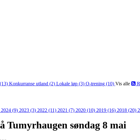
(13)
Konkurranse utland (2)
Lokale løp (3)
O-trening (10)
Vis alle
R
)
2024 (9)
2023 (3)
2022 (11)
2021 (7)
2020 (10)
2019 (16)
2018 (20)
2
l på Tumyrhaugen søndag 8 mai