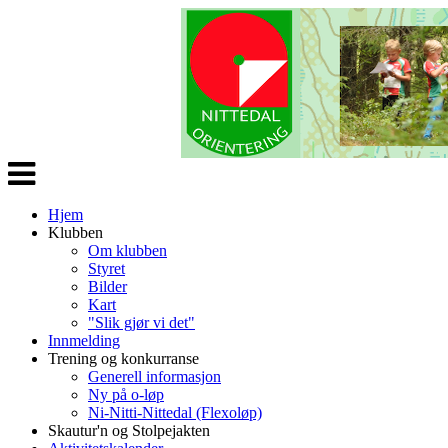
Veksle
navigasjon
Hjem
Klubben
Om klubben
Styret
Bilder
Kart
"Slik gjør vi det"
Innmelding
Trening og konkurranse
Generell informasjon
Ny på o-løp
Ni-Nitti-Nittedal (Flexoløp)
Skautur'n og Stolpejakten