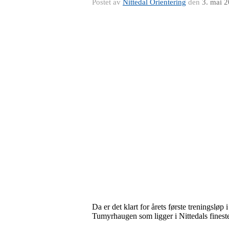
Postet av
Nittedal Orientering
den
3. mai 
Da er det klart for årets første treningsløp
Tumyrhaugen som ligger i Nittedals fineste