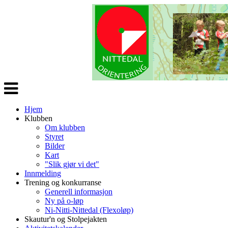
Veksle
navigasjon
Hjem
Klubben
Om klubben
Styret
Bilder
Kart
"Slik gjør vi det"
Innmelding
Trening og konkurranse
Generell informasjon
Ny på o-løp
Ni-Nitti-Nittedal (Flexoløp)
Skautur'n og Stolpejakten