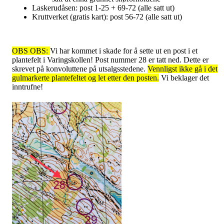
Laskerudåsen: post 1-25 + 69-72 (alle satt ut)
Kruttverket (gratis kart): post 56-72 (alle satt ut)
OBS OBS:
Vi har kommet i skade for å sette ut en post i et
plantefelt i Varingskollen! Post nummer 28 er tatt ned. Dette er
skrevet på konvoluttene på utsalgsstedene.
Vennligst ikke gå i det
gulmarkerte plantefeltet og let etter den posten.
V
i beklager det
inntrufne!