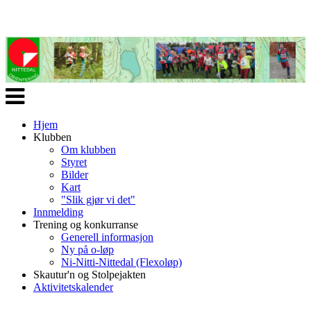
Veksle
navigasjon
Hjem
Klubben
Om klubben
Styret
Bilder
Kart
"Slik gjør vi det"
Innmelding
Trening og konkurranse
Generell informasjon
Ny på o-løp
Ni-Nitti-Nittedal (Flexoløp)
Skautur'n og Stolpejakten
Aktivitetskalender