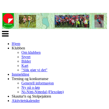
Veksle
navigasjon
Hjem
Klubben
Om klubben
Styret
Bilder
Kart
"Slik gjør vi det"
Innmelding
Trening og konkurranse
Generell informasjon
Ny på o-løp
Ni-Nitti-Nittedal (Flexoløp)
Skautur'n og Stolpejakten
Aktivitetskalender