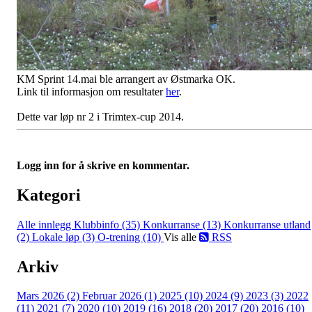
KM Sprint 14.mai ble arrangert av Østmarka OK.
Link til informasjon om resultater
her
.
Dette var løp nr 2 i Trimtex-cup 2014.
Logg inn for å skrive en kommentar.
Kategori
Alle innlegg
Klubbinfo (35)
Konkurranse (13)
Konkurranse utland
(2)
Lokale løp (3)
O-trening (10)
Vis alle
RSS
Arkiv
Mars 2026 (2)
Februar 2026 (1)
2025 (10)
2024 (9)
2023 (3)
2022
(11)
2021 (7)
2020 (10)
2019 (16)
2018 (20)
2017 (20)
2016 (10)