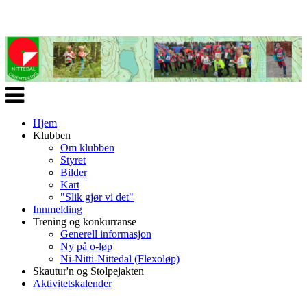
Veksle
navigasjon
Hjem
Klubben
Om klubben
Styret
Bilder
Kart
"Slik gjør vi det"
Innmelding
Trening og konkurranse
Generell informasjon
Ny på o-løp
Ni-Nitti-Nittedal (Flexoløp)
Skautur'n og Stolpejakten
Aktivitetskalender