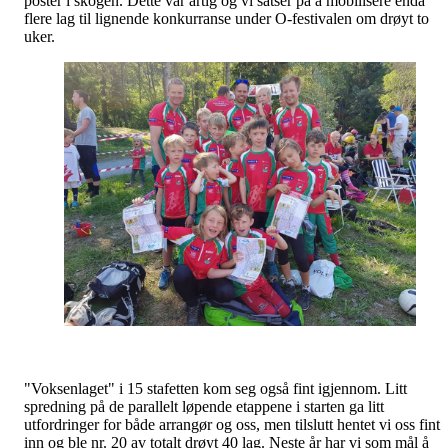
poster i skogen. Dette var artig og vi satser på å mobilisere enda
flere lag til lignende konkurranse under O-festivalen om drøyt to
uker.
"Voksenlaget" i 15 stafetten kom seg også fint igjennom. Litt
spredning på de parallelt løpende etappene i starten ga litt
utfordringer for både arrangør og oss, men tilslutt hentet vi oss fint
inn og ble nr. 20 av totalt drøyt 40 lag. Neste år har vi som mål å