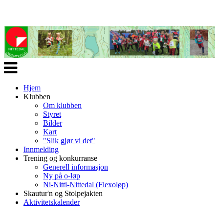
Veksle
navigasjon
Hjem
Klubben
Om klubben
Styret
Bilder
Kart
"Slik gjør vi det"
Innmelding
Trening og konkurranse
Generell informasjon
Ny på o-løp
Ni-Nitti-Nittedal (Flexoløp)
Skautur'n og Stolpejakten
Aktivitetskalender