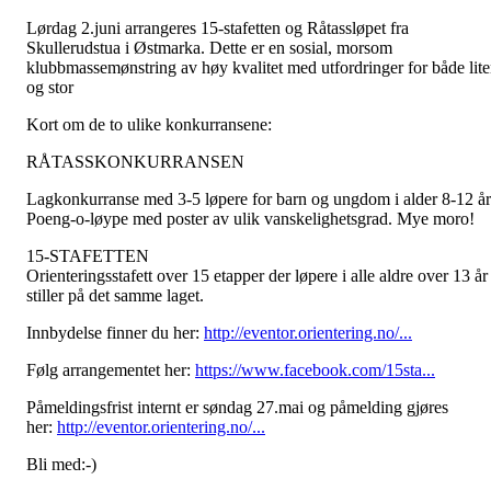
Lørdag 2.juni arrangeres 15-stafetten og Råtassløpet fra
Skullerudstua i Østmarka. Dette er en sosial, morsom
klubbmassemønstring av høy kvalitet med utfordringer for både lit
og stor
Kort om de to ulike konkurransene:
RÅTASSKONKURRANSEN
Lagkonkurranse med 3-5 løpere for barn og ungdom i alder 8-12 år
Poeng-o-løype med poster av ulik vanskelighetsgrad. Mye moro!
15-STAFETTEN
Orienteringsstafett over 15 etapper der løpere i alle aldre over 13 år
stiller på det samme laget.
Innbydelse finner du her:
http://eventor.orientering.no/...
Følg arrangementet her:
https://www.facebook.com/15sta...
Påmeldingsfrist internt er søndag 27.mai og påmelding gjøres
her:
http://eventor.orientering.no/...
Bli med:-)