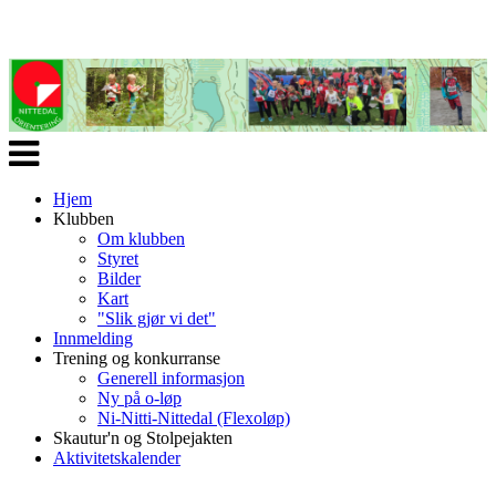
Veksle
navigasjon
Hjem
Klubben
Om klubben
Styret
Bilder
Kart
"Slik gjør vi det"
Innmelding
Trening og konkurranse
Generell informasjon
Ny på o-løp
Ni-Nitti-Nittedal (Flexoløp)
Skautur'n og Stolpejakten
Aktivitetskalender