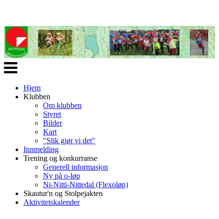
Veksle
navigasjon
Hjem
Klubben
Om klubben
Styret
Bilder
Kart
"Slik gjør vi det"
Innmelding
Trening og konkurranse
Generell informasjon
Ny på o-løp
Ni-Nitti-Nittedal (Flexoløp)
Skautur'n og Stolpejakten
Aktivitetskalender