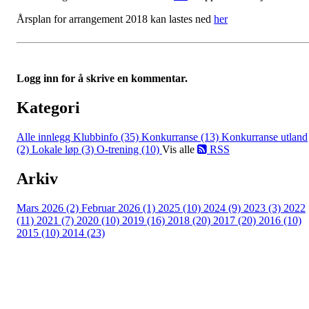
Årsplan for arrangement 2018 kan lastes ned
her
Logg inn for å skrive en kommentar.
Kategori
Alle innlegg
Klubbinfo (35)
Konkurranse (13)
Konkurranse utland
(2)
Lokale løp (3)
O-trening (10)
Vis alle
RSS
Arkiv
Mars 2026 (2)
Februar 2026 (1)
2025 (10)
2024 (9)
2023 (3)
2022
(11)
2021 (7)
2020 (10)
2019 (16)
2018 (20)
2017 (20)
2016 (10)
2015 (10)
2014 (23)