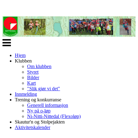
Veksle
navigasjon
Hjem
Klubben
Om klubben
Styret
Bilder
Kart
"Slik gjør vi det"
Innmelding
Trening og konkurranse
Generell informasjon
Ny på o-løp
Ni-Nitti-Nittedal (Flexoløp)
Skautur'n og Stolpejakten
Aktivitetskalender