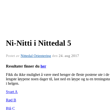
Ni-Nitti i Nittedal 5
Postet av
Nittedal Orientering
den
24. aug 2017
Resultater finner du
her
Fikk du ikke mulighet å være med henger de fleste postene ute i de
lengste løypene noen dager til, last ned en løype og ta en treningstu
i helgen.
Svart A
Rød B
Blå C