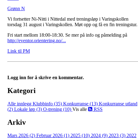
Grønn N
Vi fortsetter Ni-Nitti i Nittedal med treningsløp i Varingskollen
torsdag 31 august i Varingskollen. Møt opp og få en fin treningstur.
Fri start mellom 18:00-18:30. Se mer på info og påmelding på
http://eventor.orientering.no/...
Link til PM
Logg inn for å skrive en kommentar.
Kategori
Alle innlegg
Klubbinfo (35)
Konkurranse (13)
Konkurranse utland
(2)
Lokale løp (3)
O-trening (10)
Vis alle
RSS
Arkiv
Mars 2026 (2)
Februar 2026 (1)
2025 (10)
2024 (9)
2023 (3)
2022