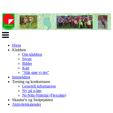
Veksle
navigasjon
Hjem
Klubben
Om klubben
Styret
Bilder
Kart
"Slik gjør vi det"
Innmelding
Trening og konkurranse
Generell informasjon
Ny på o-løp
Ni-Nitti-Nittedal (Flexoløp)
Skautur'n og Stolpejakten
Aktivitetskalender